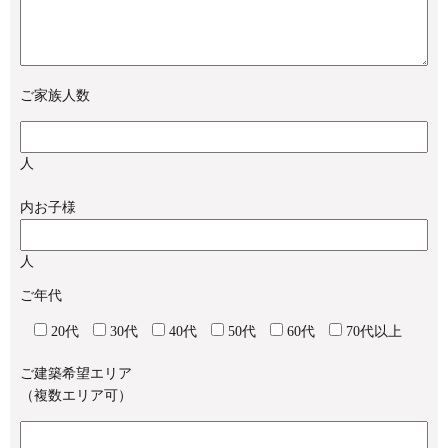
ご家族人数
人
内お子様
人
ご年代
20代
30代
40代
50代
60代
70代以上
ご建築希望エリア
（複数エリア可）